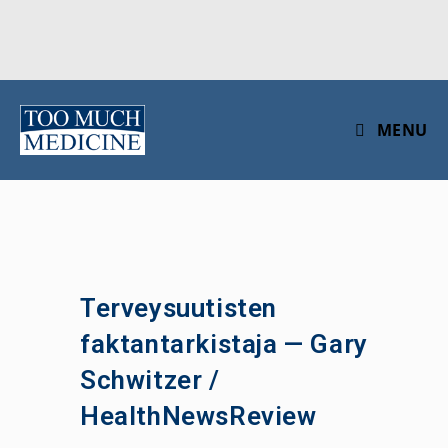
Skip
to
MENU
content
Terveysuutisten
faktantarkistaja — Gary
Schwitzer /
HealthNewsReview