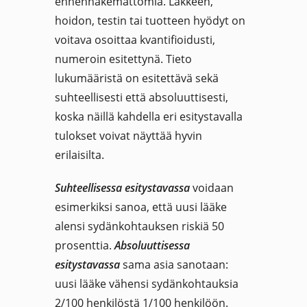
ennennäkemättömiä. Läkkeen,
hoidon, testin tai tuotteen hyödyt on
voitava osoittaa kvantifioidusti,
numeroin esitettynä. Tieto
lukumääristä on esitettävä sekä
suhteellisesti että absoluuttisesti,
koska näillä kahdella eri esitystavalla
tulokset voivat näyttää hyvin
erilaisilta.
Suhteellisessa esitystavassa
voidaan
esimerkiksi sanoa, että uusi lääke
alensi sydänkohtauksen riskiä 50
prosenttia.
Absoluuttisessa
esitystavassa
sama asia sanotaan:
uusi lääke vähensi sydänkohtauksia
2/100 henkilöstä 1/100 henkilöön.