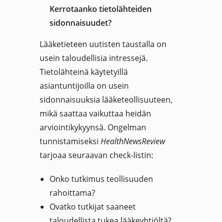
Kerrotaanko tietolähteiden
sidonnaisuudet?
Lääketieteen uutisten taustalla on
usein taloudellisia intressejä.
Tietolähteinä käytetyillä
asiantuntijoilla on usein
sidonnaisuuksia lääketeollisuuteen,
mikä saattaa vaikuttaa heidän
arviointikykyynsä. Ongelman
tunnistamiseksi
HealthNewsReview
tarjoaa seuraavan check-listin:
Onko tutkimus teollisuuden
rahoittama?
Ovatko tutkijat saaneet
taloudellista tukea lääkeyhtiöltä?