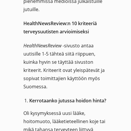
pienemmissä medioissa julkaistuille
jutuille.
HealthNewsReview:n 10 kriteeriä
terveysuutisten arvioimiseksi
HealthNewsReview
-sivusto antaa
uutisille 1-5 tähteä siitä riippuen,
kuinka hyvin se täyttää sivuston
kriteerit. Kriteerit ovat yleispätevät ja
sopivat toimittajien käyttöön myös
Suomessa.
Kerrotaanko jutussa hoidon hinta?
Oli kysymyksessä uusi lääke,
hoitomuoto, lääketieteellinen koje tai
mikä tahansa terveyteen liittyvä