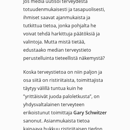
Jos media uutisoi terveydestä
totuudenmukaisesti ja tasapuolisesti,
ihmiset saavat ajanmukaista ja
tutkittua tietoa, jonka pohjalta he
voivat tehdä harkittuja päätöksiä ja
valintoja. Mutta mistä tietää,
edustaako median terveystieto
perustelluinta tieteellistä näkemystä?
Koska terveystietoa on niin paljon ja
osa siitä on ristiriitaista, toimittajista
täytyy välillä tuntua kuin he
”yrittäisivät juoda paloletkusta”, on
yhdysvaltalainen terveyteen
erikoistunut toimittaja
Gary Schwitzer
sanonut. Asianmukaista tietoa
kaipaava hukkuu ristiriitaisen tiedon