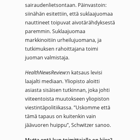
sairaudenlietsontaan. Päinvastoin:
siinähän esitettiin, että suklaajuomaa
nauttineet toipuvat aivotärähdyksestä
paremmin. Suklaajuomaa
markkinoitiin urheilujuomana, ja
tutkimuksen rahoittajana toimi
juoman valmistaja.
HealthNewsReview
:n katsaus levisi
laajalti mediaan. Yliopisto aloitti
asiasta sisäisen tutkinnan, joka johti
viiteentoista muutokseen yliopiston
viestintäpolitiikassa. ”Uskomme että
tämä tapaus on kuitenkin vain
jäävuoren huippu”, Schwitzer sanoo.