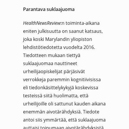
Parantava suklaajuoma
HealthNewsReview
:n toiminta-aikana
eniten julkisuutta on saanut katsaus,
joka koski Marylandin yliopiston
lehdistötiedotetta vuodelta 2016.
Tiedotteen mukaan tiettyä
suklaajuomaa nauttineet
urheilijaopiskelijat pärjäsivät
verrokkeja paremmin kognitiivisissa
eli tiedonkäsittelykykyjä koskevissa
testeissä siitä huolimatta, että
urheilijoille oli sattunut kauden aikana
enemmän aivotärähdyksiä. Tiedote
antoi siis ymmärtää, että suklaajuoma
auttaisi toipumaan aivotärähdyksistä.