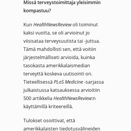
Missä terveystoimittaja yleisimmin
kompastuu?
Kun
HealthNewsReview
oli toiminut
kaksi vuotta, se oli arvioinut jo
viisisataa terveysuutista tai -juttua.
Tämä mahdollisti sen, että voitiin
järjestelmälliseti arvioida, kuinka
tasokasta amerikkalaismedian
terveyttä koskeva uutisointi on.
Tieteellisessä
PLoS Medicine
-sarjassa
julkaistussa katsauksessa arvioitiin
500 artikkelia
HealthNewsReview
:n
käyttämillä kriteereillä.
Tulokset osoittivat, että
amerikkalaisten tiedotusvälineiden