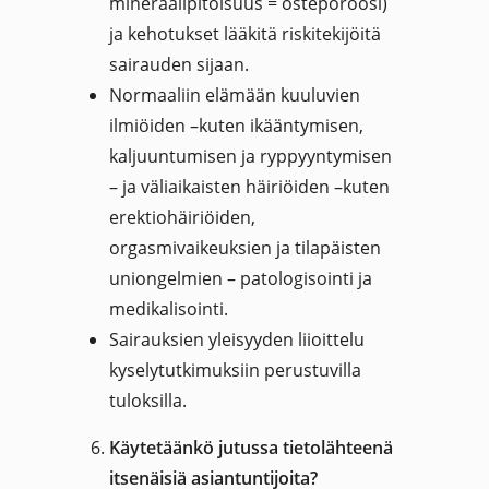
mineraalipitoisuus = osteporoosi)
ja kehotukset lääkitä riskitekijöitä
sairauden sijaan.
Normaaliin elämään kuuluvien
ilmiöiden –kuten ikääntymisen,
kaljuuntumisen ja ryppyyntymisen
– ja väliaikaisten häiriöiden –kuten
erektiohäiriöiden,
orgasmivaikeuksien ja tilapäisten
uniongelmien – patologisointi ja
medikalisointi.
Sairauksien yleisyyden liioittelu
kyselytutkimuksiin perustuvilla
tuloksilla.
Käytetäänkö jutussa tietolähteenä
itsenäisiä asiantuntijoita?