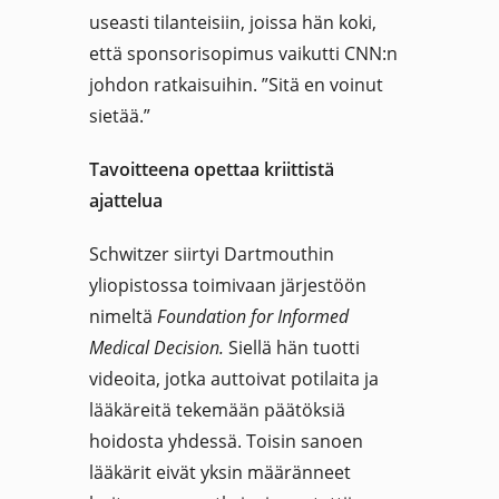
useasti tilanteisiin, joissa hän koki,
että sponsorisopimus vaikutti CNN:n
johdon ratkaisuihin. ”Sitä en voinut
sietää.”
Tavoitteena opettaa kriittistä
ajattelua
Schwitzer siirtyi Dartmouthin
yliopistossa toimivaan järjestöön
nimeltä
Foundation for Informed
Medical Decision.
Siellä hän tuotti
videoita, jotka auttoivat potilaita ja
lääkäreitä tekemään päätöksiä
hoidosta yhdessä. Toisin sanoen
lääkärit eivät yksin määränneet