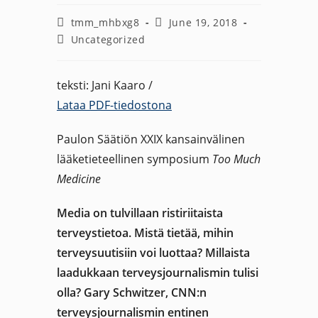
Post
Post
tmm_mhbxg8
June 19, 2018
author:
published:
Post
Uncategorized
category:
teksti: Jani Kaaro /
Lataa PDF-tiedostona
Paulon Säätiön XXIX kansainvälinen
lääketieteellinen symposium
Too Much
Medicine
Media on tulvillaan ristiriitaista
terveystietoa. Mistä tietää, mihin
terveysuutisiin voi luottaa? Millaista
laadukkaan terveysjournalismin tulisi
olla? Gary Schwitzer, CNN:n
terveysjournalismin entinen