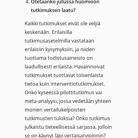
Otetaanko jutussa huomioon
tutkimuksen laatu?
Kaikki tutkimukset eivät ole veljiä
keskenään. Erilaisilla
tutkimusasetelmilla vastataan
erilaisiin kysymyksiin, ja niiden
tuottama todistusaineisto on
laadullisesti erilaista. Havainnoivat
tutkimukset tuottavat toisenlaista
tietoa kuin interventiotutkimukset.
Onko kyseessä pilottitutkimus vai
meta-analyysi, jossa vedetään yhteen
monien vertailukelpoisten
tutkimusten tuloksia? Onko tutkimus
julkaistu tieteellisessä sarjassa, jolloin
se on käynyt läpi vertaisarvioinnin?