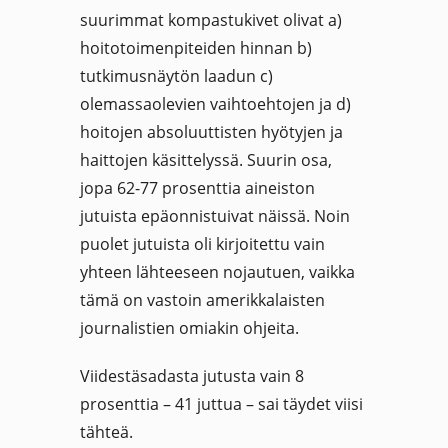
suurimmat kompastukivet olivat a)
hoitotoimenpiteiden hinnan b)
tutkimusnäytön laadun c)
olemassaolevien vaihtoehtojen ja d)
hoitojen absoluuttisten hyötyjen ja
haittojen käsittelyssä. Suurin osa,
jopa 62-77 prosenttia aineiston
jutuista epäonnistuivat näissä. Noin
puolet jutuista oli kirjoitettu vain
yhteen lähteeseen nojautuen, vaikka
tämä on vastoin amerikkalaisten
journalistien omiakin ohjeita.
Viidestäsadasta jutusta vain 8
prosenttia – 41 juttua – sai täydet viisi
tähteä.