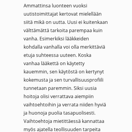
Ammattinsa luonteen vuoksi
uutistoimittajat kertovat mielellään
siitä mikä on uutta. Uusi ei kuitenkaan
välttämättä tarkoita parempaa kuin
vanha. Esimerkiksi lääkkeiden
kohdalla vanhalla voi olla merkittäviä
etuja suhteessa uuteen. Koska
vanhaa lääkettä on käytetty
kauemmin, sen käytöstä on kertynyt
kokemusta ja sen turvallisuusprofiili
tunnetaan paremmin. Siksi uusia
hoitoja olisi verrattava aiempiin
vaihtoehtoihin ja verrata niiden hyviä
ja huonoja puolia tasapuolisesti.
Vaihtoehtoja mietittäessä kannattaa
myös ajatella teollisuuden tarpeita