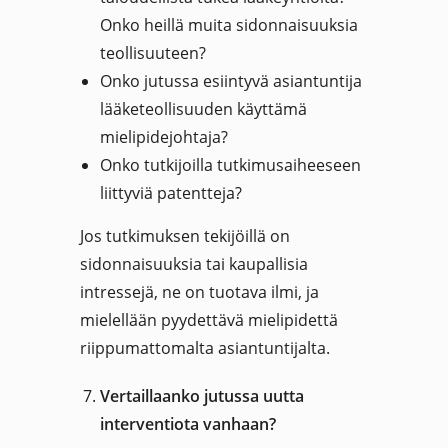
Onko heillä muita sidonnaisuuksia
teollisuuteen?
Onko jutussa esiintyvä asiantuntija
lääketeollisuuden käyttämä
mielipidejohtaja?
Onko tutkijoilla tutkimusaiheeseen
liittyviä patentteja?
Jos tutkimuksen tekijöillä on
sidonnaisuuksia tai kaupallisia
intressejä, ne on tuotava ilmi, ja
mielellään pyydettävä mielipidettä
riippumattomalta asiantuntijalta.
Vertaillaanko jutussa uutta
interventiota vanhaan?