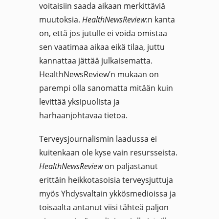
voitaisiin saada aikaan merkittäviä
muutoksia.
HealthNewsReview
:n kanta
on, että jos jutulle ei voida omistaa
sen vaatimaa aikaa eikä tilaa, juttu
kannattaa jättää julkaisematta.
HealthNewsReview’n mukaan on
parempi olla sanomatta mitään kuin
levittää yksipuolista ja
harhaanjohtavaa tietoa.
Terveysjournalismin laadussa ei
kuitenkaan ole kyse vain resursseista.
HealthNewsReview
on paljastanut
erittäin heikkotasoisia terveysjuttuja
myös Yhdysvaltain ykkösmedioissa ja
toisaalta antanut viisi tähteä paljon