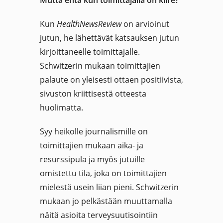
Mutta entä kun toimittajalla on kiire?
Kun
HealthNewsReview
on arvioinut
jutun, he lähettävät katsauksen jutun
kirjoittaneelle toimittajalle.
Schwitzerin mukaan toimittajien
palaute on yleisesti ottaen positiivista,
sivuston kriittisestä otteesta
huolimatta.
Syy heikolle journalismille on
toimittajien mukaan aika- ja
resurssipula ja myös jutuille
omistettu tila, joka on toimittajien
mielestä usein liian pieni. Schwitzerin
mukaan jo pelkästään muuttamalla
näitä asioita terveysuutisointiin